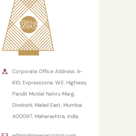
Corporate Office Address: A-
610, Expresszone, W.E. Highway,
Pandit Motilal Nehru Marg,
Dindoshi, Malad East, Mumbai
400097, Maharashtra, India.
admin@meeracotton.com