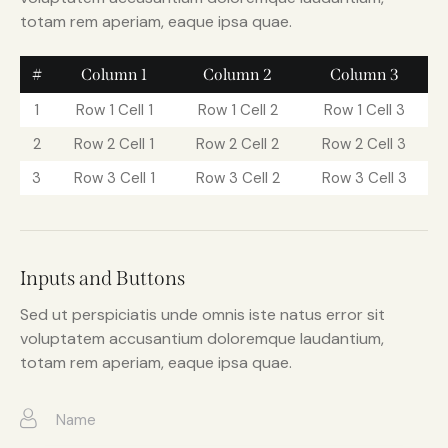
totam rem aperiam, eaque ipsa quae.
#
Column 1
Column 2
Column 3
1
Row 1 Cell 1
Row 1 Cell 2
Row 1 Cell 3
2
Row 2 Cell 1
Row 2 Cell 2
Row 2 Cell 3
3
Row 3 Cell 1
Row 3 Cell 2
Row 3 Cell 3
Inputs and Buttons
Sed ut perspiciatis unde omnis iste natus error sit
voluptatem accusantium doloremque laudantium,
totam rem aperiam, eaque ipsa quae.